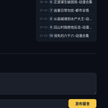
正道谋生破困局-动漫合集
6
06-30
追妻日常勿扰-都市言情
7
07-03
从盐碱滩到水产大王-动漫合集
8
07-02
囚山村我绝地反击-动漫合集
9
07-03
消失的六千六-动漫合集
10
07-03
发布留言