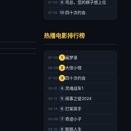
司总，您的棋子想上位
9
07-03
四十次约会
10
07-02
戮循环
叔之离奇命案
劳尔·特鲁希洛,布伦丹·费尔,基思·雅各,玛简德拉·黛芬诺,泰特·弗莱彻,米歇尔·沃特森,马修·佩奇,唐纳德·赛罗尼,洛拉·玛汀内斯-康宁安,莫里斯·格林,Carly Lepard
热播电影排行榜
翌烁,郭吟,严群辉
幻片
情片
025/美国
026/大陆
2026-07-03
画梦录
1
07-03
2026-07-03
大惊小怪
2
06-28
四十次约会
3
07-02
灵魂战车1
4
03-31
闹事之徒2024
5
03-12
打架高手
6
03-14
奇迹小子
7
03-09
胜赔人生
8
03-12