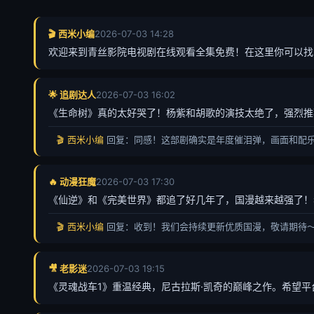
🎬 西米小编
2026-07-03 14:28
欢迎来到青丝影院电视剧在线观看全集免费！在这里你可以找
🌟 追剧达人
2026-07-03 16:02
《生命树》真的太好哭了！杨紫和胡歌的演技太绝了，强烈推
🎬 西米小编
回复：同感！这部剧确实是年度催泪弹，画面和配
🔥 动漫狂魔
2026-07-03 17:30
《仙逆》和《完美世界》都追了好几年了，国漫越来越强了！
🎬 西米小编
回复：收到！我们会持续更新优质国漫，敬请期待
🎥 老影迷
2026-07-03 19:15
《灵魂战车1》重温经典，尼古拉斯·凯奇的巅峰之作。希望