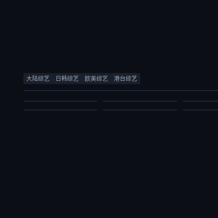
创业安徽第11季
合宿相亲2
五十公里桃花坞6
合宿相亲2
林海
徐章勋,李枖原,金曜汉
薛兆丰,梁
大陆综艺
日韩综艺
欧美综艺
港台综艺
周涛,袁咏仪,彭冠英,萧敬腾,方媛,阿如那,徐志胜,李雪琴,李嘉琦,王子奇,滕哲,徐若晗,陈鑫海,庾恩利,贺峻霖
徐章勋,李枖原,金曜汉
庞博,郭麒麟
综艺
综艺
综艺
大陆综艺
日韩综艺
大陆综艺
2026/中国大陆
2026/韩国
2026/中
2026/大陆
2026/韩国
2026/大陆
2026-07-03
2026-07-03
2026-07-03
2026-07-03