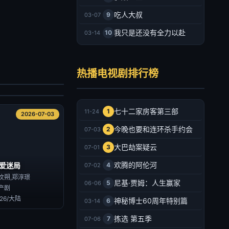
吃人大叔
9
03-07
我只是还没有全力以赴
10
03-14
墨园
郑业成,张月,马少骅,王茜华,胡耘豪,熊睿玲,齐千郡,印小天,宋禹,瑛子,王劲松,丁勇岱,吴其江,吴京安
热播电视剧排行榜
产剧
026/大陆
2026-07-03
七十二家房客第三部
1
11-24
2026-07-03
今晚也要和连环杀手约会
2
07-03
大巴劫案疑云
3
07-01
欢腾的阿伦河
爱迷局
4
07-02
汶朔,郑淳璟
尼基·贾姆：人生赢家
5
06-06
产剧
026/大陆
神秘博士60周年特别篇
6
03-14
拣选 第五季
7
07-06