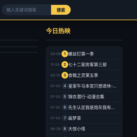
何处惹尘埃-现代言情
美世界
宣洪,邰靖懿
今日热映
锦鲤,刘晴,赵双,吴楚越,阎么么,宣晓鸣
剧
产动漫
025/大陆
021/大陆
2025-08-16
螺丝钉第一季
1
03-09
2026-07-03
七十二家房客第三部
2
11-24
食戟之灵第五季
3
03-12
皇家牛马本宫只想退休-动漫合集
4
07-03
锦衣潜行-动漫合集
5
07-03
先生认定我是炮灰我有十八皇兄撑腰-动漫合集
6
07-02
画梦录
7
07-03
大惊小怪
8
06-28