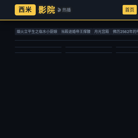
影院
西米
首页
🎬 热播
螺丝钉第一季
赴山海
七十二家
生命树
吞噬星空
灵魂战车
洪海天,海帆,黄雷,罗玉婷,刘以嘉
成毅,古力娜扎,李凯馨,徐振轩,刘梦芮,丁笑滢,张峻宁,张晓晨,丁勇岱,胡可,邱心志,曹翠芬,陈钰琪,吕颂贤,赵华为,肖燕,杨晋恒,佟梦实,李欣泽,何中华,贺刚,钱泳辰,朱亚英,马秋子,张智霖,杨丽菁,李俊逸,程相,王靖,张赫,杜俊泽,王奕珵,林泽辉,张祎格,林嘉慧,陈熹熹,魏巍
彭炽权,黄
烟火立平生之临水小厨娘
当殿退婚帝王撑腰
月光宫殿
佛历2562年的
杨紫,胡歌,李光洁,张哲华,梅婷,袁弘,杨烁,周游,金巴,冯兵,更旦,苏鑫,宋楚炎,周放,周思羽,索朗旺姆,尕玛文加,才丁扎西
赵乾景,谢莹,宋国庆,黄进则,张若瑜
欧美动漫
国产剧
国产剧
国产剧
国产动漫
动作片
2010/俄罗斯
2025/中国大陆
2008/大陆
2026/大陆
2020/大陆
2007/美国
2025-03-09
2025-09-27
2026-02-17
2026-06-30