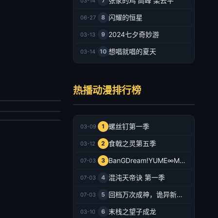
张家的鸡 高峰 栾云平
7
03-14
闪耀的恒星
8
06-27
2024七夕奇妙游
9
03-13
想唱就唱的夏天
10
03-14
主宰年番
之城墙
详
热播动漫排行榜
永濑安奈,和泉风花,千叶翔也,猪股慧士,新福樱,小林千晃,鬼头明里,波多野翔,川井田夏海
产动漫
韩动漫
022/大陆
026/日本
2026-07-03
螺丝钉第一季
1
03-09
2026-07-03
食戟之灵第五季
2
03-12
BanGDream!YUME∞MITA
3
07-03
混沌天帝诀 第一季
4
07-03
回档万次成神，诡异新娘追上门
5
07-03
末栈之望子成龙
6
03-10