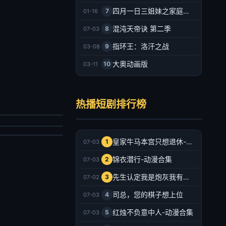
四月一日三姐妹之家庭故事
7
01-16
混沌天帝诀 第二季
8
07-03
指环王：洛汗之战
9
03-08
大奥动画版
10
03-11
秦总别追了，夫人已经嫁人了
佛系相亲，遇上较真搭档
宥廷,谢蕊伊
热播短剧排行榜
云铮,刘奕彤
剧
剧
026/中国大陆
026/中国大陆
2026-07-03
皇家牛马本宫只想退休-动漫合集
1
07-03
2026-07-03
锦衣潜行-动漫合集
2
07-03
先生认定我是炮灰我有十八皇兄撑腰-动漫合集
3
07-02
司总，您的棋子想上位
4
07-03
红烛不负意中人-动漫合集
5
07-03