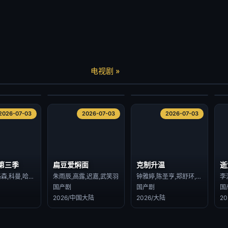
逝
炽热的他
长安女子鉴
种
查缇夏索罗尔·彭皮邦,LHONGCHANG ATIP KORSINKA
陈柏川,章慧祥
朱丽岚,张景昀
电视剧 »
港台剧
国产剧
国
2026/台湾
2026/大陆
2
2026-07-03
2026-07-03
2026-07-03
2026-07-03
2026-07-03
2026-07-03
第三季
扁豆爱焖面
克制升温
逝
丽贝卡·弗格森,科曼,哈丽特·瓦尔特,才那扎·乌奇,阿维·纳什,亚历山大·莱利,肖恩·麦克雷,雷米·米尔纳,里克·戈麦斯,比利·波斯尔思韦特,克莱尔·珀金斯,阿什利·祖克曼,杰西卡·亨维克,劳拉·伊内斯,杰西卡·布朗·芬德利,莫文·克里斯蒂,里德·伯尼,马特·克拉文,科林·汉克斯,史蒂夫·扎恩
朱雨辰,高露,迟嘉,武笑羽
钟雅婷,陈圣亨,郑舒环,姚星灏,王蕴凡,周沐,赵漾,芦鑫,丁晓明,林子璐,从瑞麟,孙征宇
李
国产剧
国产剧
国
2026/中国大陆
2026/大陆
2