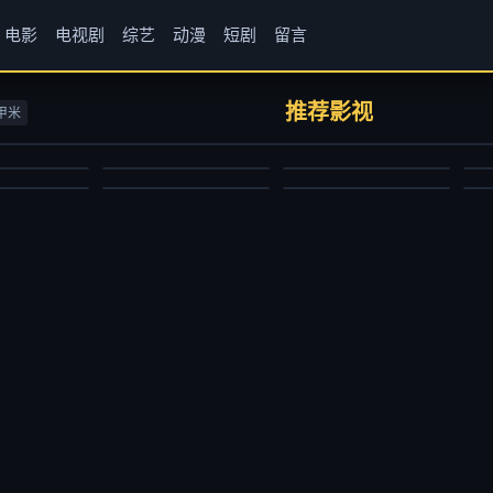
电影
电视剧
综艺
动漫
短剧
留言
房客第三部
牧神记
仙逆
1
书卷一梦
闪耀的恒星
完
伟香
张若瑜,李欣,程玉珠,杜晴晴,虞晓旭,于凯隆,高嗣航,张恒,王宇航,刘宇轩,唐昊
边江,史泽鲲,张惠霖,刘思岑
史
推荐影视
甲米
尼古拉斯·凯奇,伊娃·门德斯,彼得·方达,山姆·艾里奥特,韦斯·本特利
李一桐,刘宇宁,祝绪丹,王以纶,王佑硕,王成思,苏梦芸,王丽娜,李卿,郭笑天,昌隆,吕行,张垒,黄维德,贾景晖,陈紫函,宋继扬,凌美仕
虞书欣,丁禹兮,祝绪丹,杨仕泽
国产动漫
国产动漫
短
国产剧
大陆综艺
国
2024/大陆
2023/中国大陆
2
2025/大陆
2024/大陆
2
2025-11-24
2026-06-29
2026-06-29
2025-03-31
2025-07-12
2025-06-27