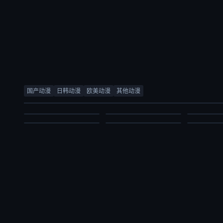
少女怪兽焦糖味
被追放的转生重骑士用游戏知识开无双
尼古喵喵
灵武大陆
完美世界
百日成王
千贺光莉,梶田大嗣,关根明良,白石晴香,三石琴乃,小西克幸,松井惠理子
大冢刚央,若山诗音,阿部菜摘子
国产动漫
日韩动漫
欧美动漫
其他动漫
内详
锦鲤,刘晴,赵双,吴楚越,阎么么,宣晓鸣
日韩动漫
日韩动漫
日韩动漫
国产动漫
国产动漫
国产动漫
2026/日本
2026/日本
2026/日本
2024/大陆
2021/大陆
2026/大陆
2026-07-03
2026-07-03
2026-07-03
2026-07-03