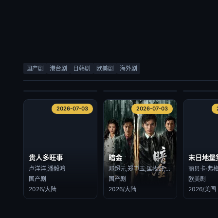
检察官室的提案
顽皮千金的贴身侍卫
当光芒消
尹道健,朴时宇
素芘察·琳索姆 Supitcha Limsommut,素缇玛·格洁万尼 Sutima Kokiatwanit
国产剧
港台剧
日韩剧
欧美剧
海外剧
日韩剧
海外剧
海外剧
2026/韩国
2026/泰国
2026/泰国
2026-07-03
2026-07-03
2026-07-03
2026-07-03
贵人多旺事
暗金
末日地堡
卢洋洋,潘毅鸿
邓超元,郑中玉,匡牧野,张腾,钟晨瑶,徐永革,赵晓明,张曦文,甄琪
国产剧
国产剧
欧美剧
2026/大陆
2026/大陆
2026/美国