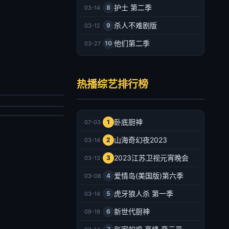
护士 第二季
8
03-14
杀人不难剧版
9
03-12
他们第二季
10
03-27
是我的西游2
民星攻略
马嘉祺,丁程鑫,宋亚轩,刘耀文,张真源,严浩翔,贺峻霖,于洋,林更新,邵兵,苏醒
热播综艺排行榜
国城,蔡尚桦
陆综艺
台综艺
026/大陆
020/台湾
2026-07-03
卧底厨神
1
07-03
2026-07-03
山海奇幻夜2023
2
03-14
2023江苏卫视元宵晚会
3
03-13
爱情岛(美国版)第六季
4
03-08
虎牙狼人杀 第一季
5
03-14
新世代厨神
6
09-19